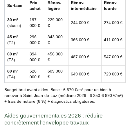
Prix
Rénov.
Rénov.
Rénov.
Surface
achat
légère
intermédiaire
lourde
30 m²
197
229 000
244 000 €
274 000 €
(studio)
000 €
€
45 m²
296
343 000
366 000 €
411 000 €
(T2)
000 €
€
60 m²
394
456 000
487 000 €
547 000 €
(T3)
000 €
€
80 m²
526
609 000
649 000 €
729 000 €
(T4)
000 €
€
Budget brut avant aides. Base : 6 570 €/m² pour un bien à
rénover à Saint-Jean-de-Luz (médiane 2026 : 6 250-6 890 €/m²)
+ frais de notaire (8 %) + diagnostics obligatoires.
Aides gouvernementales 2026 : réduire
concrètement l’enveloppe travaux