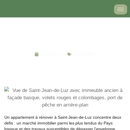
Aller
au
contenu
Appartement à rénover à Saint-Jean-de-Luz : budget
2026 et 3 secteurs clés
2 juillet 2026
Immobilier
Un appartement à rénover à Saint-Jean-de-Luz concentre deux
défis : un marché immobilier parmi les plus tendus du Pays
basque et des travaux susceptibles de dépasser l’enveloppe