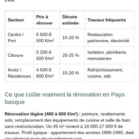
Prix à
Décote
Secteur
Travaux fréquents
rénover
estimée
Centre /
6 500-8
Restauration
15-20 %
Port
500 €/m²
patrimoine, électricité
5 200-6
Isolation, plomberie,
Ciboure
20-25 %
500 €/m²
menuiseries
Acotz /
4 500-5
Rafraîchissement,
15-20 %
Résidences
800 €/m²
cuisine, sdb
Ce que coûte vraiment la rénovation en Pays
basque
Rénovation légère (400 à 600 €/m²) :
peinture, revêtements
sols, remplacement des équipements de cuisine et salle de bain
sans restructuration. Un 45 m² revient à 18 000-27 000 € de
travaux. Profil typique : appartement des années 1980-1990, daté
visuellement mais structurellement sain.