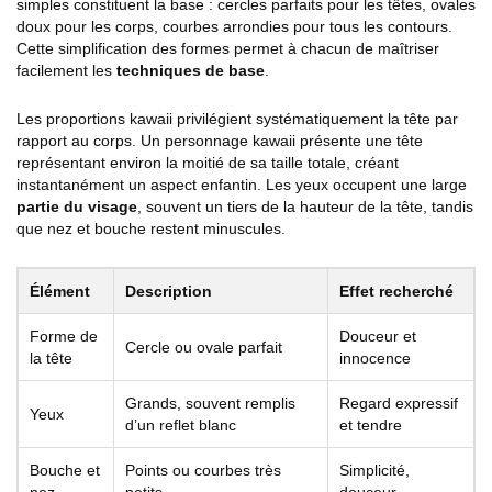
simples constituent la base : cercles parfaits pour les têtes, ovales
doux pour les corps, courbes arrondies pour tous les contours.
Cette simplification des formes permet à chacun de maîtriser
facilement les
techniques de base
.
Les proportions kawaii privilégient systématiquement la tête par
rapport au corps. Un personnage kawaii présente une tête
représentant environ la moitié de sa taille totale, créant
instantanément un aspect enfantin. Les yeux occupent une large
partie du visage
, souvent un tiers de la hauteur de la tête, tandis
que nez et bouche restent minuscules.
Élément
Description
Effet recherché
Forme de
Douceur et
Cercle ou ovale parfait
la tête
innocence
Grands, souvent remplis
Regard expressif
Yeux
d’un reflet blanc
et tendre
Bouche et
Points ou courbes très
Simplicité,
nez
petits
douceur