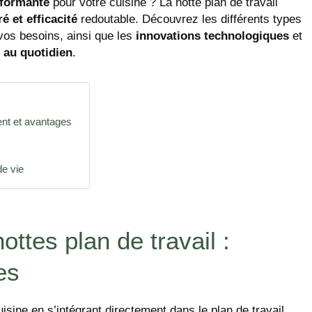
rformante
pour votre cuisine ? La hotte plan de travail
é et efficacité
redoutable. Découvrez les différents types
vos besoins, ainsi que les
innovations technologiques
et
t
au quotidien
.
ment et avantages
de vie
ottes plan de travail :
es
sine en s’intégrant directement dans le plan de travail,