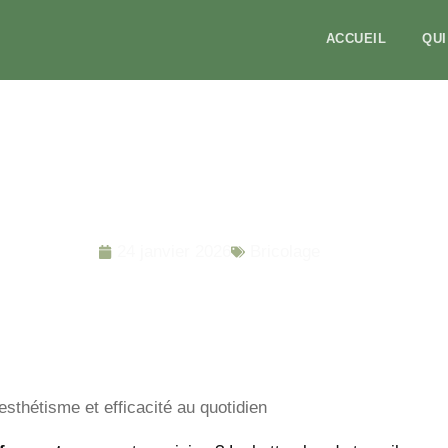
ACCUEIL
QU
vail : alliez esthétisme et efficaci
24 janvier 2026
Bricolage