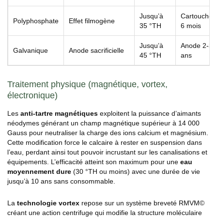
Jusqu’à
Cartouche 
Polyphosphate
Effet filmogène
35 °TH
6 mois
Jusqu’à
Anode 2-3
Galvanique
Anode sacrificielle
45 °TH
ans
Traitement physique (magnétique, vortex,
électronique)
Les
anti-tartre magnétiques
exploitent la puissance d’aimants
néodymes générant un champ magnétique supérieur à 14 000
Gauss pour neutraliser la charge des ions calcium et magnésium.
Cette modification force le calcaire à rester en suspension dans
l’eau, perdant ainsi tout pouvoir incrustant sur les canalisations et
équipements. L’efficacité atteint son maximum pour une
eau
moyennement dure
(30 °TH ou moins) avec une durée de vie
jusqu’à 10 ans sans consommable.
La
technologie vortex
repose sur un système breveté RMVM©
créant une action centrifuge qui modifie la structure moléculaire