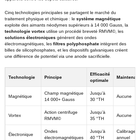
Cinq technologies principales se partagent le marché du
traitement physique et chimique : le
système magnétique
exploite des aimants néodymes supérieurs à 14 000 Gauss, la
technologie vortex
utilise un procédé breveté RMVM©, les
solutions électroniques
génèrent des ondes
électromagnétiques, les
filtres polyphosphate
intègrent des
billes de silicophosphates, et les dispositifs galvaniques créent
une différence de potentiel via une anode sacrificielle.
Efficacité
Technologie
Principe
Maintenan
optimale
Champ magnétique
Jusqu’à
Magnétique
Aucune
14 000+ Gauss
30 °TH
Action centrifuge
Jusqu’à
Vortex
Aucune
RMVM©
35 °TH
Ondes
Jusqu’à
Calibrage
Électronique
électromagnétiques
40 °TH
annuel