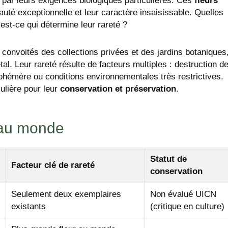
t par leurs exigences biologiques particulières. Ces
fleurs
uté exceptionnelle et leur caractère insaisissable. Quelles
’est-ce qui détermine leur rareté ?
 convoités des collections privées et des jardins botaniques
al. Leur rareté résulte de facteurs multiples : destruction d
n éphémère ou conditions environnementales très restrictives.
ulière pour leur
conservation et préservation
.
s au monde
Statut de
Facteur clé de rareté
conservation
Seulement deux exemplaires
Non évalué UICN
existants
(critique en culture)