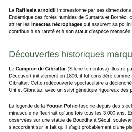
La
Rafflesia arnoldii
impressionne par ses dimensions e
Endémique des forêts humides de Sumatra et Bornéo, ce
attirer les
insectes nécrophages
qui assurent sa pollin
contribue à sa rareté et à son statut d’espèce menacée p
Découvertes historiques marq
Le
Campion de Gibraltar
(Silene tomentosa) illustre p
Découvert initialement en 1806, il fut considéré comme 
Gibraltar. Cette redécouverte spectaculaire a déclench
Uni et Gibraltar, avec un suivi génétique rigoureux des 
La légende de la
Youtan Poluo
fascine depuis des siècle
minuscule ne fleurirait qu’une fois tous les 3 000 ans. E
observées sur une statue de Bouddha à Séoul, soulevant
s’accordent sur le fait qu’il s’agit probablement d’une p