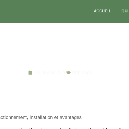
ACCUEIL
QU
trique : fonctionnement, installa
23 janvier 2026
Bricolage