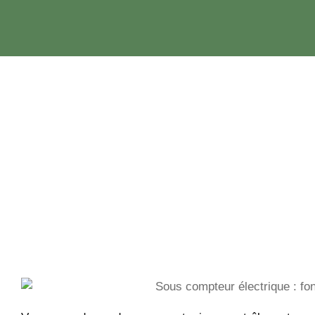
Aller
au
contenu
Sous compteur élec